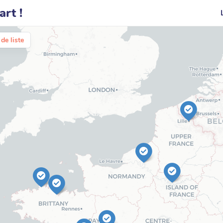
rt !
de liste